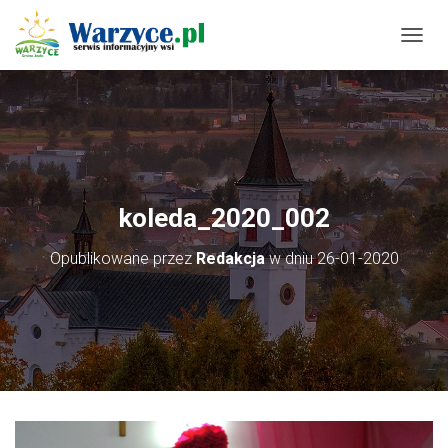
P
R
Z
E
Ł
Ą
C
Z
N
koleda_2020_002
A
W
Opublikowane przez
Redakcja
w dniu
26-01-2020
I
G
A
C
J
Ę