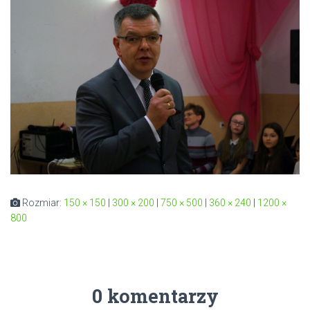
Rozmiar:
150 × 150
|
300 × 200
|
750 × 500
|
360 × 240
|
1200 ×
800
0 komentarzy