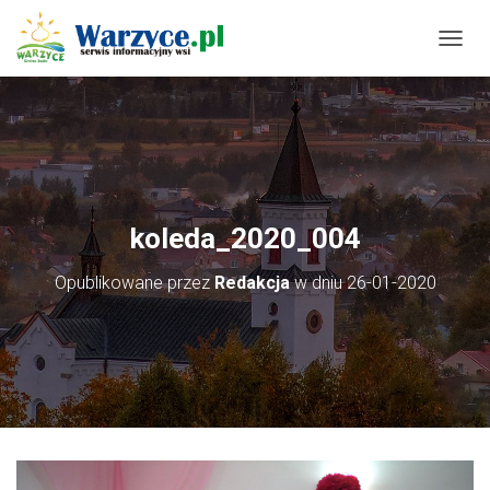
P
R
Z
E
Ł
Ą
C
Z
N
koleda_2020_004
A
W
Opublikowane przez
Redakcja
w dniu
26-01-2020
I
G
A
C
J
Ę