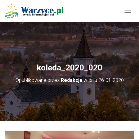
P
R
Z
E
Ł
Ą
C
Z
N
koleda_2020_020
A
W
Opublikowane przez
Redakcja
w dniu
26-01-2020
I
G
A
C
J
Ę