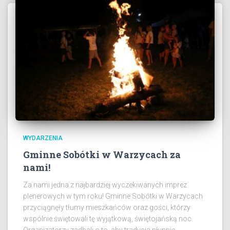
WYDARZENIA
Gminne Sobótki w Warzycach za
nami!
Za nami jedna z najbardziej wyczekiwanych imprez
plenerowych w tym roku! Gminne Sobótki w Warzycach
przyciągnęły tłumy mieszkańców oraz gości, którzy
wspólnie świętowali tę wyjątkową, świętojańską noc.
Organizatorzy zadbali o to, aby tradycja płynnie