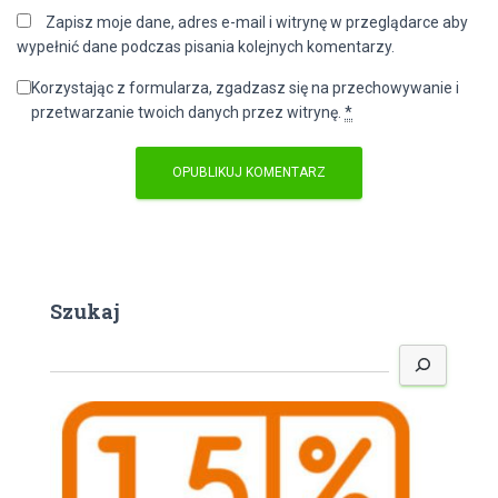
Zapisz moje dane, adres e-mail i witrynę w przeglądarce aby
wypełnić dane podczas pisania kolejnych komentarzy.
Korzystając z formularza, zgadzasz się na przechowywanie i
przetwarzanie twoich danych przez witrynę.
*
Szukaj
S
z
u
k
a
j