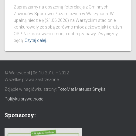
Zapraszamy na obszerną fotorelację z Gminnych
Zawodów Sportowo Pożarniczych w Warzycach. W
upalną niedzielę (21.06.2026) na Warzyckim stadionie
konkurowały ze sobą zarówno młodzieżowe jak i drużyn
OSP. Nie brakowało emocji i dobrej zabawy. Zwycięzcy
będą
Czytaj dalej…
© Warzyce.pl | 06-10-2010 – 2022
Wszelkie prawa zastrzeżone.
Zdjęcie w nagłówku strony:
FotoMat Mateusz Smyka
Polityka prywatności
Sponsorzy: