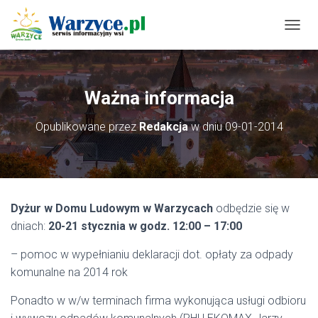
P
R
Z
E
Ł
Ważna informacja
Ą
C
Opublikowane przez
Redakcja
w dniu
09-01-2014
Z
N
A
W
I
G
Dyżur w Domu Ludowym w Warzycach
odbędzie się w
A
C
dniach:
20-21 stycznia w godz. 12:00 – 17:00
J
Ę
– pomoc w wypełnianiu deklaracji dot. opłaty za odpady
komunalne na 2014 rok
Ponadto w w/w terminach firma wykonująca usługi odbioru