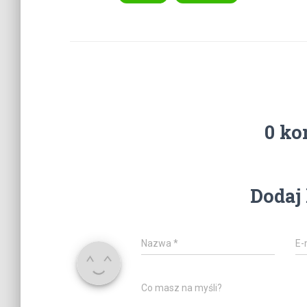
0 ko
Dodaj
Nazwa
*
E-
Co masz na myśli?