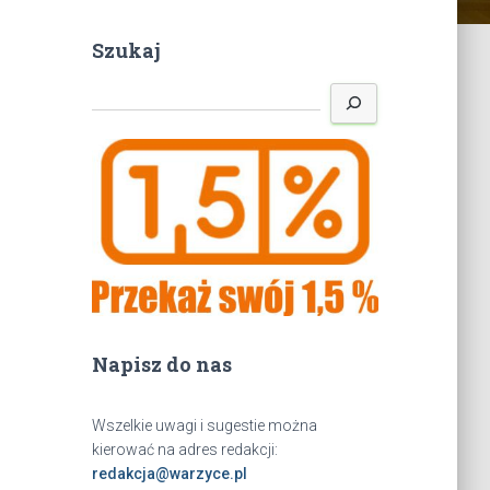
Szukaj
S
z
u
k
a
j
Napisz do nas
Wszelkie uwagi i sugestie można
kierować na adres redakcji:
redakcja@warzyce.pl