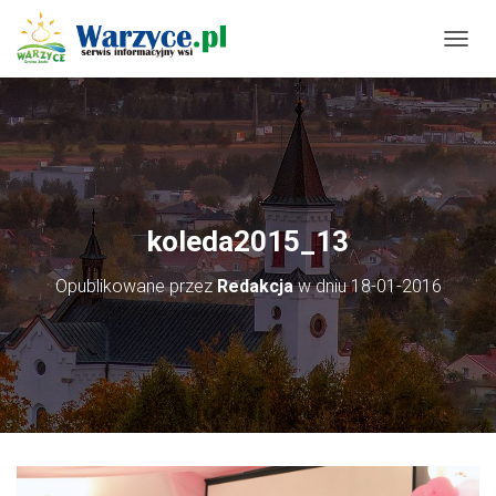
P
R
Z
E
Ł
Ą
C
Z
N
koleda2015_13
A
W
Opublikowane przez
Redakcja
w dniu
18-01-2016
I
G
A
C
J
Ę