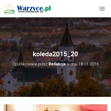
P
R
Z
E
Ł
Ą
C
Z
N
koleda2015_20
A
W
Opublikowane przez
Redakcja
w dniu
18-01-2016
I
G
A
C
J
Ę