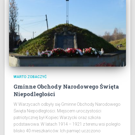
WARTO ZOBACZYĆ
Gminne Obchody Narodowego Święta
Niepodległości
W Warzycach odbyły się Gminne Obchody Narodowego
Święta Niepodległości. Miejscem uroczystości
patriotycznej był Kopiec Warzycki oraz szkoła
podstawowa. W latach 1914 – 1921 z terenu wsi poległo
blisko 40 mieszkańców. Ich pamięć uczczono