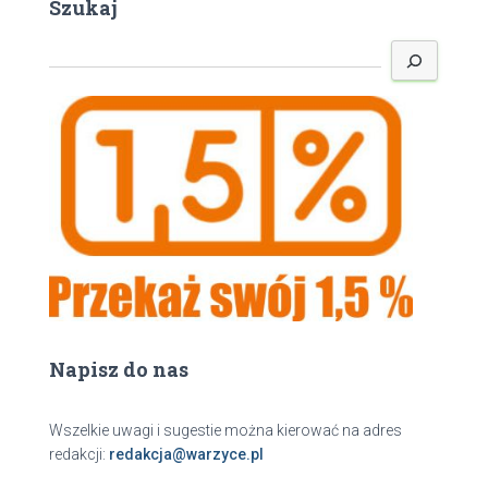
Szukaj
S
z
u
k
a
j
Napisz do nas
Wszelkie uwagi i sugestie można kierować na adres
redakcji:
redakcja@warzyce.pl