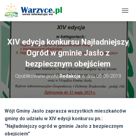
P
R
Z
E
Ł
XIV edycja konkursu Najładniejszy
Ą
C
Ogród w gminie Jasło z
Z
N
bezpiecznym obejściem
A
W
Opublikowane przez
Redakcja
w dniu
08-05-2019
I
G
A
C
J
Ę
Wójt Gminy Jasło zaprasza wszystkich mieszkańców
gminy do udziału w XIV edycji konkursu pn.:
“Najładniejszy ogród w gminie Jasło z bezpiecznym
obejściem”