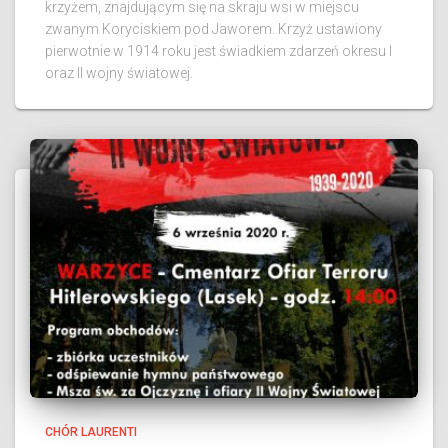
krzyżem, znajdującym się na skraju wsi w miejscu
zwanym Koryciskiem pod Jaworem. Krzyż ustawiony
pierwotnie w 1914 roku jest świadkiem zdarzeń okresu I
oraz II wojny światowej.
CHÓR LAURENTI