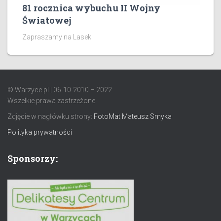
81 rocznica wybuchu II Wojny
Światowej
Zapraszamy na Lasek
© Warzyce.pl | 06-10-2010 – 2022
Wszelkie prawa zastrzeżone.
Zdjęcie w nagłówku strony:
FotoMat Mateusz Smyka
Polityka prywatności
Sponsorzy: