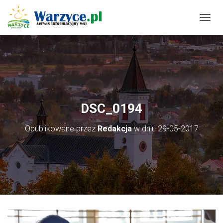
P
R
Z
E
Ł
Ą
C
Z
N
DSC_0194
A
W
Opublikowane przez
Redakcja
w dniu
29-05-2017
I
G
A
C
J
Ę