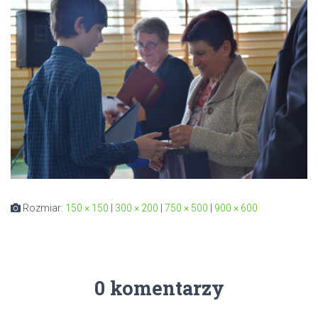
Rozmiar:
150 × 150
|
300 × 200
|
750 × 500
|
900 × 600
0 komentarzy