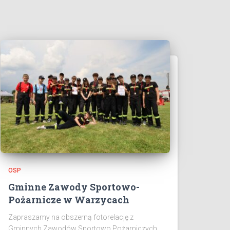
OSP
Gminne Zawody Sportowo-
Pożarnicze w Warzycach
Zapraszamy na obszerną fotorelację z
Gminnych Zawodów Sportowo Pożarniczych