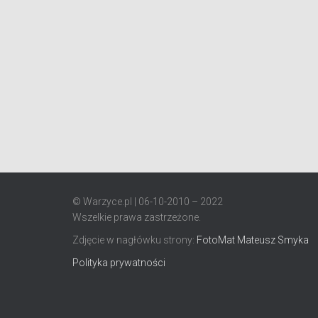
© Warzyce.pl | 06-10-2010 – 2022
Wszelkie prawa zastrzeżone.
Zdjęcie w nagłówku strony:
FotoMat Mateusz Smyka
Polityka prywatności