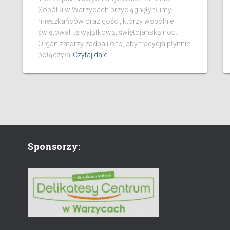
Sobótki w Warzycach przyciągnęły tłumy
mieszkańców oraz gości, którzy wspólnie
świętowali tę wyjątkową, świętojańską noc.
Organizatorzy zadbali o to, aby tradycja płynnie
połączyła
Czytaj dalej…
Sponsorzy: