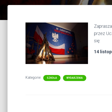
Zaprasza
przez Uc
się:
14 listo
Kategorie:
SZKOŁA
WYDARZENIA