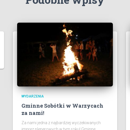
WYDARZENIA
Gminne Sobótki w Warzycach
za nami!
Za nami jedna z najbardziej wyczekiwanych
imprez plenerowych w tym roku! Gminne