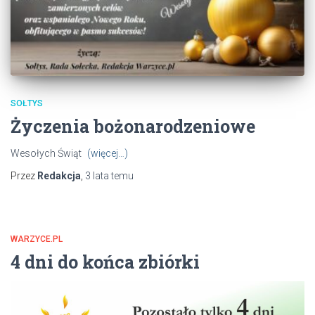
SOŁTYS
Życzenia bożonarodzeniowe
Wesołych Świąt
(więcej…)
Przez
Redakcja
,
3 lata
temu
WARZYCE.PL
4 dni do końca zbiórki