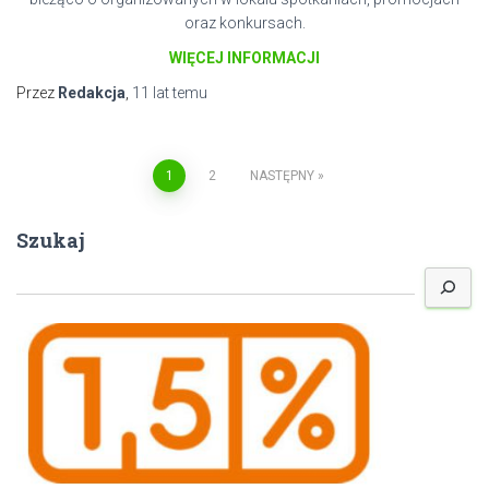
oraz konkursach.
WIĘCEJ INFORMACJI
Przez
Redakcja
,
11 lat
temu
Nawigacja
1
2
NASTĘPNY
po
Szukaj
S
wpisach
z
u
k
a
j