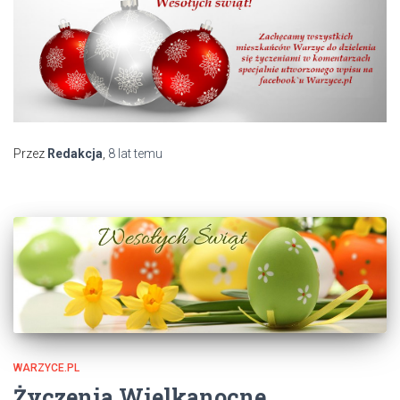
Przez
Redakcja
,
8 lat
temu
WARZYCE.PL
Życzenia Wielkanocne