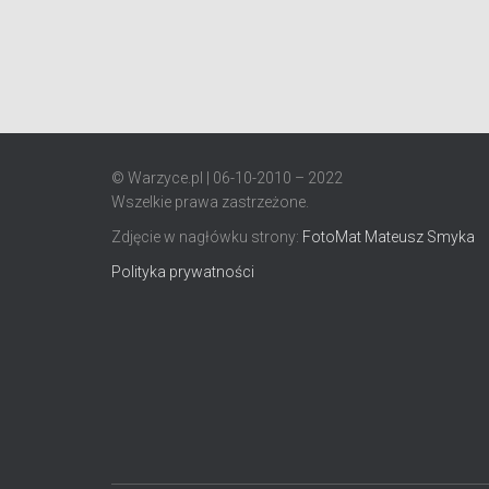
© Warzyce.pl | 06-10-2010 – 2022
Wszelkie prawa zastrzeżone.
Zdjęcie w nagłówku strony:
FotoMat Mateusz Smyka
Polityka prywatności