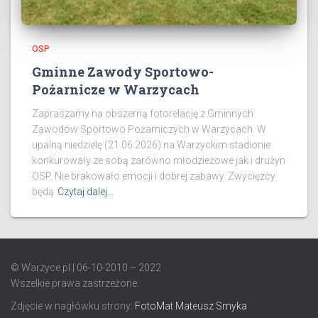
OSP
Gminne Zawody Sportowo-
Pożarnicze w Warzycach
Zapraszamy na obszerną fotorelację z Gminnych
Zawodów Sportowo Pożarniczych w Warzycach. W
upalną niedzielę (21.06.2026) na Warzyckim stadionie
konkurowały ze sobą zarówno młodzieżowe jak i drużyn
OSP. Nie brakowało emocji i dobrej zabawy. Zwycięzcy
będą
Czytaj dalej…
© Warzyce.pl | 06-10-2010 – 2022
Wszelkie prawa zastrzeżone.
Zdjęcie w nagłówku strony:
FotoMat Mateusz Smyka