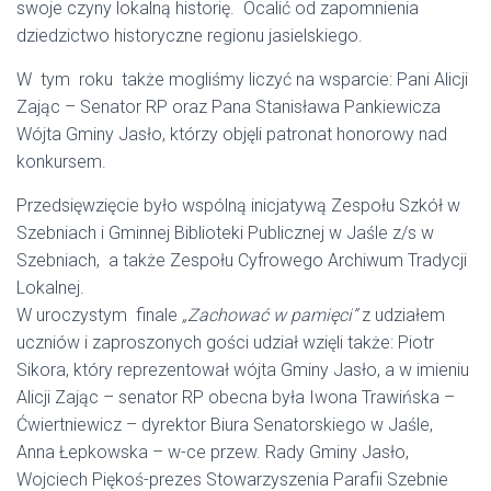
swoje czyny lokalną historię. Ocalić od zapomnienia
dziedzictwo historyczne regionu jasielskiego.
W tym roku także mogliśmy liczyć na wsparcie: Pani Alicji
Zając – Senator RP oraz Pana Stanisława Pankiewicza
Wójta Gminy Jasło, którzy objęli patronat honorowy nad
konkursem.
Przedsięwzięcie było wspólną inicjatywą Zespołu Szkół w
Szebniach i Gminnej Biblioteki Publicznej w Jaśle z/s w
Szebniach, a także Zespołu Cyfrowego Archiwum Tradycji
Lokalnej.
W uroczystym finale
„Zachować w pamięci”
z udziałem
uczniów i zaproszonych gości udział wzięli także: Piotr
Sikora, który reprezentował wójta Gminy Jasło, a w imieniu
Alicji Zając – senator RP obecna była Iwona Trawińska –
Ćwiertniewicz – dyrektor Biura Senatorskiego w Jaśle,
Anna Łepkowska – w-ce przew. Rady Gminy Jasło,
Wojciech Piękoś-prezes Stowarzyszenia Parafii Szebnie