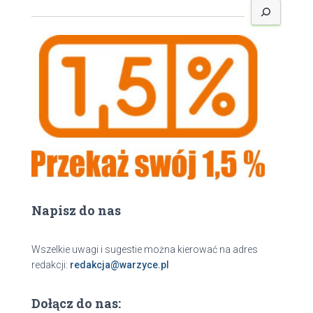
z
u
k
a
j
Napisz do nas
Wszelkie uwagi i sugestie można kierować na adres
redakcji:
redakcja@warzyce.pl
Dołącz do nas: