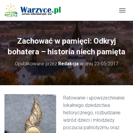
P
R
Z
E
Ł
Zachować w pamięci: Odkryj
Ą
C
bohatera – historia niech pamięta
Z
N
Opublikowane przez
Redakcja
w dniu
23-05-2017
A
W
I
G
A
C
Ratowanie i upowszechnianie
J
lokalnego dziedzictwa
Ę
historycznego, rozbudzanie
wśród dzieci i młodzieży
poczucia patriotyzmu oraz