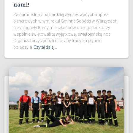
nami!
Za nami jedna z najbardziej wyczekiwanych imprez
plenerowych w tym roku! Gminne Sobótki w Warzycach
przyciągnęły tłumy mieszkańców oraz gości, którzy
wspólnie świętowali tę wyjątkową, świętojańską noc.
Organizatorzy zadbali o to, aby tradycja płynnie
połączyła
Czytaj dalej…