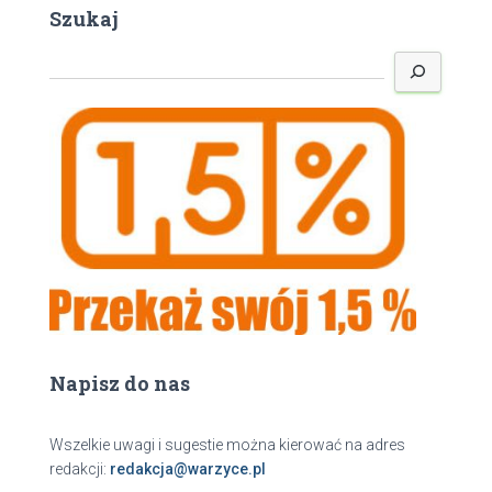
Szukaj
S
z
u
k
a
j
Napisz do nas
Wszelkie uwagi i sugestie można kierować na adres
redakcji:
redakcja@warzyce.pl