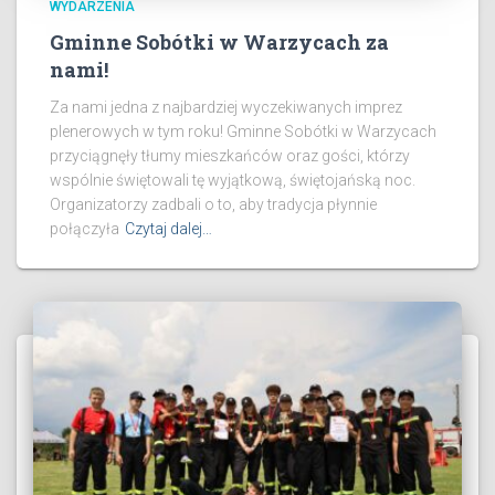
WYDARZENIA
Gminne Sobótki w Warzycach za
nami!
Za nami jedna z najbardziej wyczekiwanych imprez
plenerowych w tym roku! Gminne Sobótki w Warzycach
przyciągnęły tłumy mieszkańców oraz gości, którzy
wspólnie świętowali tę wyjątkową, świętojańską noc.
Organizatorzy zadbali o to, aby tradycja płynnie
połączyła
Czytaj dalej…