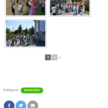
1
2
►
Kategorie:
WYDARZENIA