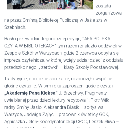
została
zorganizowa
na przez Gminną Bibliotekę Publiczną w Jaśle z/s w
Szebniach.
Hasło przewodnie tegorocznej edycji „CAŁA POLSKA
CZYTA W BIBLIOTEKACH” tym razem znalazło oddźwięk w
Zespole Szkół w Warzycach, gdzie 2 czerwca odbyła się
impreza czytelnicza, w której wzięły udział dzieci z oddziału
przedszkolnego, „ zerówki” i I klasy Szkoły Podstawowej.
Tradycyjnie, coroczne spotkanie, rozpoczęło wspólne
głośne czytanie. W tym roku zaproszeni goście czytali
„Akademię Pana Kleksa”
J. Brzechwy. Fragmenty
uwielbianej przez dzieci lektury recytowali : Piotr Wilk –
radny Gminy Jasło, Aleksandra Błasik – sołtys wsi
Warzyce, Jadwiga Zając – pracownik świetlicy GOK,
Agnieszka Jeleń- koordynator akcji CPCD, Leszek Śliwa –