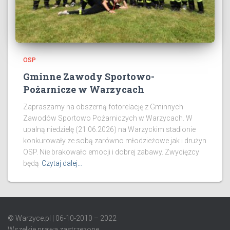
OSP
Gminne Zawody Sportowo-
Pożarnicze w Warzycach
Zapraszamy na obszerną fotorelację z Gminnych
Zawodów Sportowo Pożarniczych w Warzycach. W
upalną niedzielę (21.06.2026) na Warzyckim stadionie
konkurowały ze sobą zarówno młodzieżowe jak i drużyn
OSP. Nie brakowało emocji i dobrej zabawy. Zwycięzcy
będą
Czytaj dalej…
© Warzyce.pl | 06-10-2010 – 2022
Wszelkie prawa zastrzeżone.