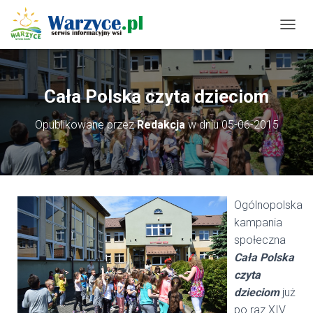
P
R
Z
E
Ł
Cała Polska czyta dzieciom
Ą
C
Opublikowane przez
Redakcja
w dniu
05-06-2015
Z
N
A
W
I
G
Ogólnopolska
A
C
kampania
J
społeczna
Ę
Cała Polska
czyta
dzieciom
już
po raz XIV