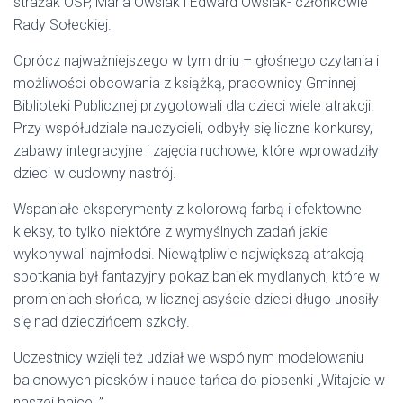
strażak OSP, Maria Owsiak i Edward Owsiak- członkowie
Rady Sołeckiej.
Oprócz najważniejszego w tym dniu – głośnego czytania i
możliwości obcowania z książką, pracownicy Gminnej
Biblioteki Publicznej przygotowali dla dzieci wiele atrakcji.
Przy współudziale nauczycieli, odbyły się liczne konkursy,
zabawy integracyjne i zajęcia ruchowe, które wprowadziły
dzieci w cudowny nastrój.
Wspaniałe eksperymenty z kolorową farbą i efektowne
kleksy, to tylko niektóre z wymyślnych zadań jakie
wykonywali najmłodsi. Niewątpliwie największą atrakcją
spotkania był fantazyjny pokaz baniek mydlanych, które w
promieniach słońca, w licznej asyście dzieci długo unosiły
się nad dziedzińcem szkoły.
Uczestnicy wzięli też udział we wspólnym modelowaniu
balonowych piesków i nauce tańca do piosenki „Witajcie w
naszej bajce..”